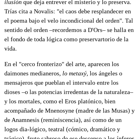
ilusión
que deja entrever el misterio y lo preserva.
Trías cita a Novalis: "el caos debe resplandecer en
el poema bajo el velo incondicional del orden". Tal
sentido del orden –recordemos a D'Ors– se halla en
el fondo de toda lógica como preservartorio de la
vida.
En el "cerco fronterizo" del arte, aparecen los
daimones medianeros,
lo metaxý
, los ángeles o
mensajeros que pueblan el intervalo entre los
dioses –o las potencias irredentas de la naturaleza–
y los mortales, como el Eros platónico, bien
acompañado de Mnenosyne (madre de las Musas) y
de Anamnesis (reminiscencia), así como de un
logos dia-lógico, teatral (cómico, dramático y
trágico), fruto sabroso de ese descenso a los ínferos